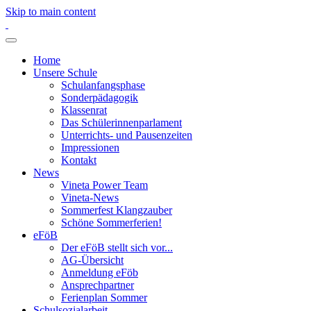
Skip to main content
Home
Unsere Schule
Schulanfangsphase
Sonderpädagogik
Klassenrat
Das Schülerinnenparlament
Unterrichts- und Pausenzeiten
Impressionen
Kontakt
News
Vineta Power Team
Vineta-News
Sommerfest Klangzauber
Schöne Sommerferien!
eFöB
Der eFöB stellt sich vor...
AG-Übersicht
Anmeldung eFöb
Ansprechpartner
Ferienplan Sommer
Schulsozialarbeit