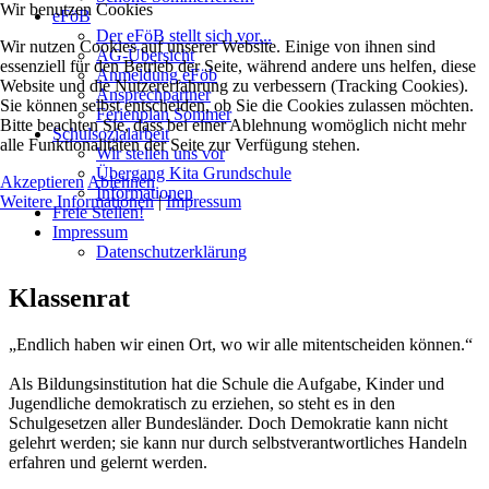
Wir benutzen Cookies
eFöB
Der eFöB stellt sich vor...
Wir nutzen Cookies auf unserer Website. Einige von ihnen sind
AG-Übersicht
essenziell für den Betrieb der Seite, während andere uns helfen, diese
Anmeldung eFöb
Website und die Nutzererfahrung zu verbessern (Tracking Cookies).
Ansprechpartner
Sie können selbst entscheiden, ob Sie die Cookies zulassen möchten.
Ferienplan Sommer
Bitte beachten Sie, dass bei einer Ablehnung womöglich nicht mehr
Schulsozialarbeit
alle Funktionalitäten der Seite zur Verfügung stehen.
Wir stellen uns vor
Übergang Kita Grundschule
Akzeptieren
Ablehnen
Informationen
Weitere Informationen
|
Impressum
Freie Stellen!
Impressum
Datenschutzerklärung
Klassenrat
„Endlich haben wir einen Ort, wo wir alle mitentscheiden können.“
Als Bildungsinstitution hat die Schule die Aufgabe, Kinder und
Jugendliche demokratisch zu erziehen, so steht es in den
Schulgesetzen aller Bundesländer. Doch Demokratie kann nicht
gelehrt werden; sie kann nur durch selbstverantwortliches Handeln
erfahren und gelernt werden.